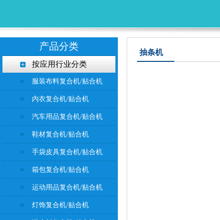
产品分类
抽条机
按应用行业分类
服装布料复合机/贴合机
内衣复合机/贴合机
汽车用品复合机/贴合机
鞋材复合机/贴合机
手袋皮具复合机/贴合机
箱包复合机/贴合机
运动用品复合机/贴合机
灯饰复合机/贴合机