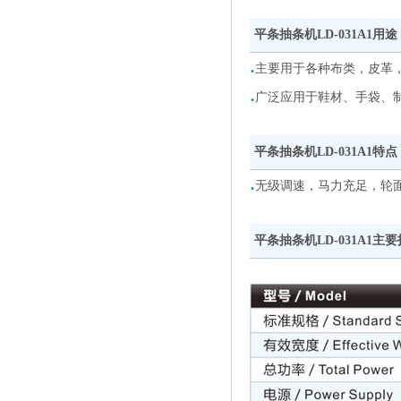
平条抽条机LD-031A1用途 / A
.
主要用于各种布类，皮革，
.
广泛应用于鞋材、手袋、
平条抽条机LD-031A1特点 / F
.
无级调速，马力充足，轮
平条抽条机LD-031A1主要技术参数