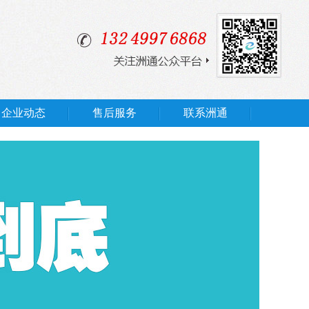
企业动态
售后服务
联系洲通