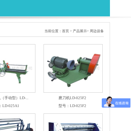
当前位置：
首页
>
产品展示
>
周边设备
手动型）LD-...
磨刀机LD-025F2
LD-025A1
型号：LD-025F2