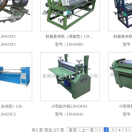
D-025F3
斜裁卷布机（调速型）LD-...
斜裁卷布机（
D-025F3
型号：LD-026B1
型号：
动型）LD-...
小型贴片机LD-036A1
小型背胶
D-025C2
型号：LD-036A1
型号：
共5 页 页次:2/5 页
首页
上一页
1
2
3
4
5