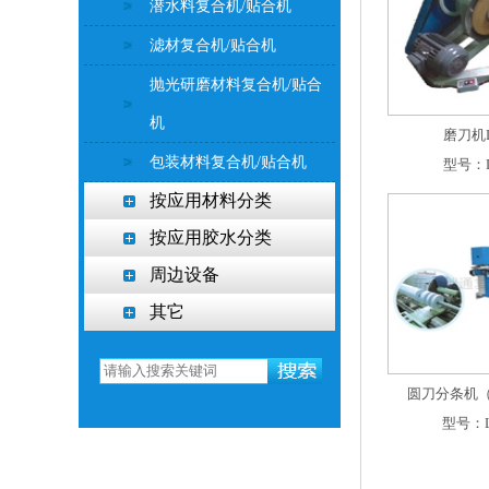
潜水料复合机/贴合机
滤材复合机/贴合机
抛光研磨材料复合机/贴合
机
磨刀机L
包装材料复合机/贴合机
型号：L
按应用材料分类
按应用胶水分类
周边设备
其它
圆刀分条机（自
型号：L