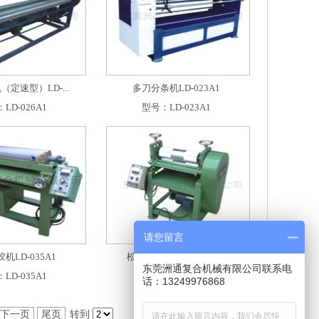
定速型）LD-...
多刀分条机LD-023A1
LD-026A1
型号：LD-023A1
请您留言
机LD-035A1
松紧带抽条机LD-032A...
东莞洲通复合机械有限公司联系电
LD-035A1
型号：LD-032A1
话：13249976868
下一页
尾页
转到